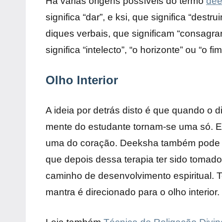
Há várias origens possíveis do termo
de
significa “dar”, e ksi, que significa “destr
diques verbais, que significam “consagr
significa “intelecto”, “o horizonte” ou “o fim
Olho Interior
A ideia por detrás disto é que quando o d
mente do estudante tornam-se uma só. En
uma do coração. Deeksha também pode se
que depois dessa terapia ter sido tomado,
caminho de desenvolvimento espiritual. T
mantra é direcionado para o olho interior.