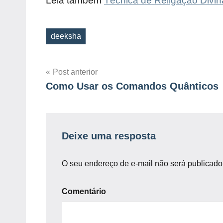
Leia também
Técnica de Religação Divin
deeksha
Tags
Post anterior
Como Usar os Comandos Quânticos
Navegação
de
Post
Deixe uma resposta
O seu endereço de e-mail não será publicado
Comentário