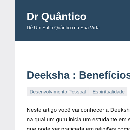
Pular
para
Dr Quântico
o
Dê Um Salto Quântico na Sua Vida
conteúdo
Deeksha : Benefícios
Desenvolvimento Pessoal
Espiritualidade
Neste artigo você vai conhecer a Deeksh
na qual um guru inicia um estudante em 
que pode ser praticada em religiões com