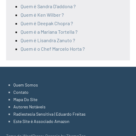
Quem é Sandra D’addona ?
Quem é Ken Wilber ?
Quem é Deepak Chopra ?
Quem é a Mariana Tortella ?
Quem é Lisandra Zanuto ?
Quem é o Chef Marcelo Horta ?
Quem Somos
Contato
Mapa Do Site
Autores Notáveis
Radiestesia Sensitiva | Eduardo Freitas
Este Site é Associado Amazon
Tema do WordPress: Occasio by ThemeZee.