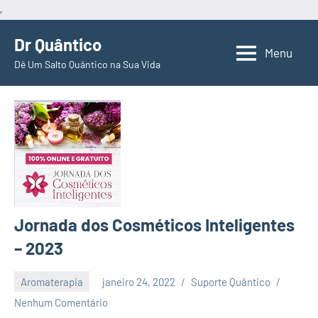
Pular
Dr Quântico
para
Menu
Dê Um Salto Quântico na Sua Vida
o
conteúdo
Jornada dos Cosméticos Inteligentes
– 2023
Aromaterapia
janeiro 24, 2022
Suporte Quântico
Nenhum Comentário