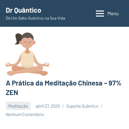
Pular
Dr Quântico
para
Menu
Dê Um Salto Quântico na Sua Vida
o
conteúdo
A Prática da Meditação Chinesa – 97%
ZEN
Meditação
abril 27, 2020
Suporte Quântico
Nenhum Comentário