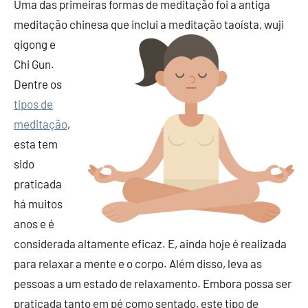
Uma das primeiras formas de meditação foi a antiga
meditação chinesa que inclui a meditação taoísta, wuji
qigong e
Chi Gun.
Dentre os
tipos de
meditação
,
esta tem
sido
praticada
há muitos
anos e é
considerada altamente eficaz. E, ainda hoje é realizada
para relaxar a mente e o corpo. Além disso, leva as
pessoas a um estado de relaxamento. Embora possa ser
praticada tanto em pé como sentado, este tipo de