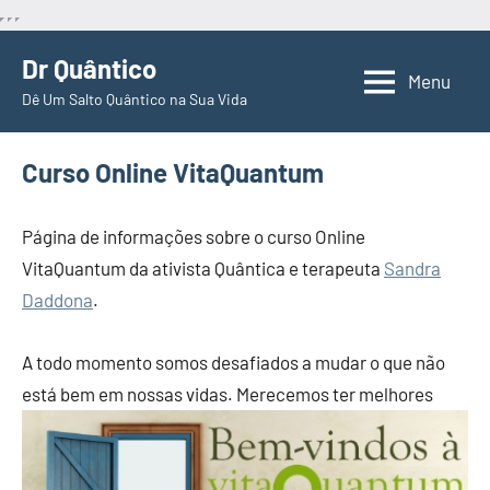
Pular
Dr Quântico
para
Menu
Dê Um Salto Quântico na Sua Vida
o
conteúdo
Curso Online VitaQuantum
Página de informações sobre o curso Online
VitaQuantum da ativista Quântica e terapeuta
Sandra
Daddona
.
A todo momento somos desafiados a mudar o que não
está bem em nossas vidas. Merecemos ter melhores