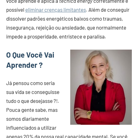
você aprende e aplica a
técnica energy
corretamente é
possível
eliminar crenças limitantes
. Além de conseguir
dissolver padrões energéticos baixos como traumas,
insegurança, rejeição ou ansiedade, que normalmente
impede a prosperidade, entristece e paralisa.
O Que Você Vai
Aprender ?
Já pensou como seria
sua vida se conseguisse
tudo o que desejasse ?!.
Pouca gente sabe, mas
somos diariamente
influenciados a utilizar
apenas 20% da nossa real capacidade mental. Se você