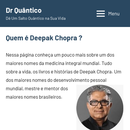
Pular
Dr Quântico
para
Menu
Dê Um Salto Quântico na Sua Vida
o
conteúdo
Quem é Deepak Chopra ?
Nessa página conheça um pouco mais sobre um dos
maiores nomes da medicina integral mundial. Tudo
sobre a vida, os livros e histórias de Deepak Chopra. Um
dos maiores nomes do desenvolvimento pessoal
mundial, mestre e
mentor dos
maiores nomes brasileiros.