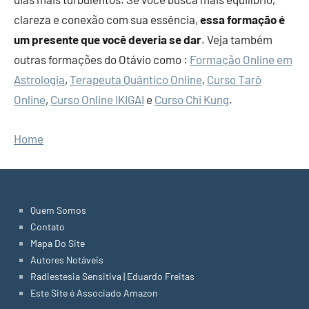
clareza e conexão com sua essência,
essa formação é
um presente que você deveria se dar
. Veja também
outras formações do Otávio como :
Formação Online em
Astrologia
,
Terapeuta Quântico Online
,
Curso Tarô
Online
,
Curso Online IKIGAI
e
Curso Chi Kung
.
Home
Quem Somos
Contato
Mapa Do Site
Autores Notáveis
Radiestesia Sensitiva | Eduardo Freitas
Este Site é Associado Amazon