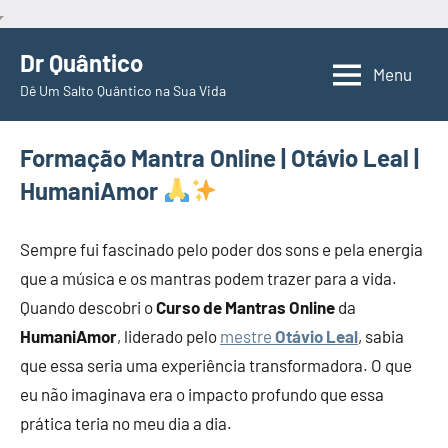
Pular
Dr Quântico
para
Menu
Dê Um Salto Quântico na Sua Vida
o
conteúdo
Formação Mantra Online | Otávio Leal |
HumaniAmor
Sempre fui fascinado pelo poder dos sons e pela energia
que a música e os mantras podem trazer para a vida.
Quando descobri o
Curso de Mantras Online
da
HumaniAmor
, liderado pelo
mestre
Otávio Leal
, sabia
que essa seria uma experiência transformadora. O que
eu não imaginava era o impacto profundo que essa
prática teria no meu dia a dia.