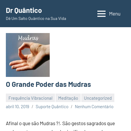
Pular
Dr Quântico
para
Menu
Dê Um Salto Quântico na Sua Vida
o
conteúdo
O Grande Poder das Mudras
Frequência Vibracional
Meditação
Uncategorized
abril 10, 2019
Suporte Quântico
Nenhum Comentário
Afinal o que são Mudras ?!. São gestos sagrados que