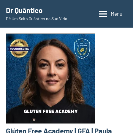
Pular
Dr Quântico
para
Menu
Dê Um Salto Quântico na Sua Vida
o
conteúdo
Glúten Free Academy | GFA | Paula