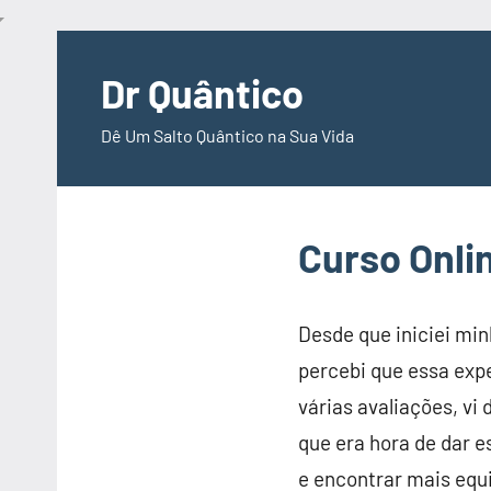
Pular
para
Dr Quântico
o
Dê Um Salto Quântico na Sua Vida
conteúdo
Curso Onlin
Desde que iniciei mi
percebi que essa expe
várias avaliações, v
que era hora de dar 
e encontrar mais equi