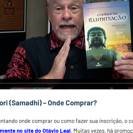
tori (Samadhi) – Onde Comprar?
untando onde comprar ou como fazer sua inscrição, o cu
mente no site do Otávio Leal
. Muitas vezes, há promoç