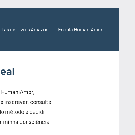
rtas de Livros Amazon
Escola HumaniAmor
Leal
a HumaniAmor,
e inscrever, consultei
lo método e decidi
ir minha consciência