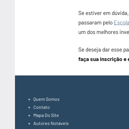
Se estiver em dúvida,
passaram pelo
Escol
um dos melhores inv
Se deseja dar esse p
faça sua inscrição 
Quem Somos
Contato
Mapa Do Site
Autores Notáveis