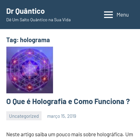
Pular
Dr Quântico
para
Menu
Dê Um Salto Quântico na Sua Vida
o
conteúdo
Tag:
holograma
O Que é Holografia e Como Funciona ?
Uncategorized
março 15, 2019
Suporte
Nenhum
Quântico
Comentário
Neste artigo saiba um pouco mais sobre holográfica. Um