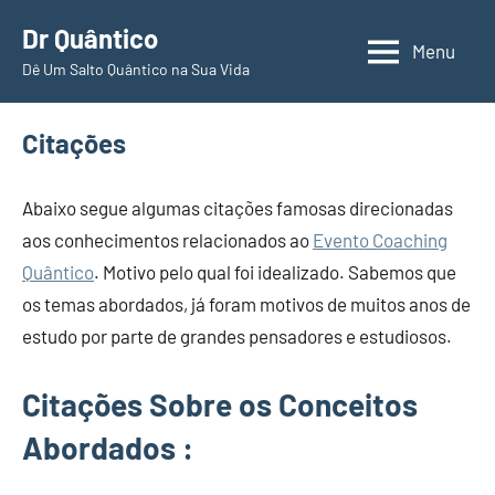
Pular
Dr Quântico
para
Menu
Dê Um Salto Quântico na Sua Vida
o
conteúdo
Citações
Abaixo segue algumas citações famosas direcionadas
aos conhecimentos relacionados ao
Evento Coaching
Quântico
. Motivo pelo qual foi idealizado. Sabemos que
os temas abordados, já foram motivos de muitos anos de
estudo por parte de grandes pensadores e estudiosos.
Citações Sobre os Conceitos
Abordados :