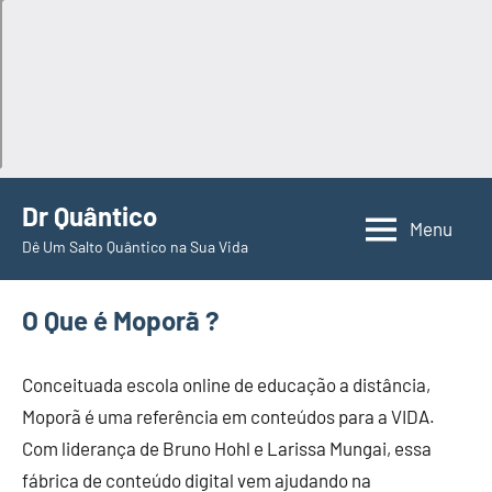
Pular
Dr Quântico
para
Menu
Dê Um Salto Quântico na Sua Vida
o
conteúdo
O Que é Moporã ?
Conceituada escola online de educação a distância,
Moporã é uma referência em conteúdos para a VIDA.
Com liderança de Bruno Hohl e Larissa Mungai, essa
fábrica de conteúdo digital vem ajudando na