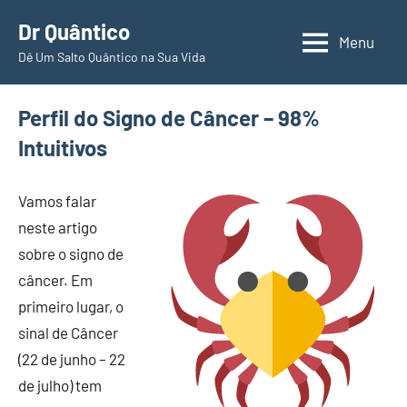
Pular
Dr Quântico
para
Menu
Dê Um Salto Quântico na Sua Vida
o
conteúdo
Perfil do Signo de Câncer – 98%
Intuitivos
Vamos falar
neste artigo
sobre o signo de
câncer. Em
primeiro lugar, o
sinal de Câncer
(22 de junho – 22
de julho) tem